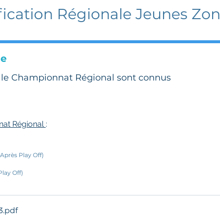
fication Régionale Jeunes Zo
le
r le Championnat Régional sont connus
nat Régional 
:
Après Play Off)
lay Off)
3
.pdf