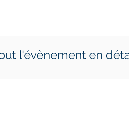
ctions
Jeunes
Calendrier 2026
Jouer en Entreprise
out l'évènement en déta
 10 juin 2023
dimanche 11 juin 2023