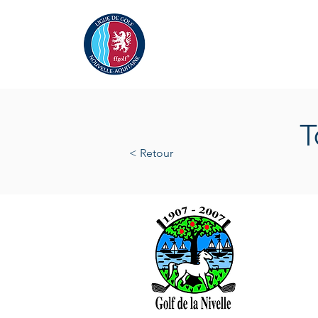
Actualités
La Ligue
A
T
< Retour
samedi