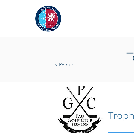
Actualités
La Ligue
A
T
< Retour
samedi
Troph