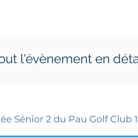
ctions
Jeunes
Calendrier 2026
Jouer en Entreprise
out l'évènement en déta
 22 août 2026
dimanche 23 août 2026
ée Sénior 2 du Pau Golf Club 