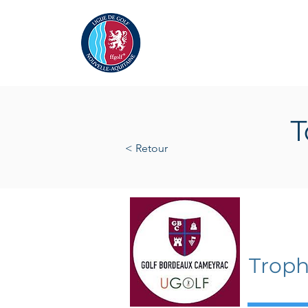
Actualités
La Ligue
A
T
< Retour
mardi 2
Troph