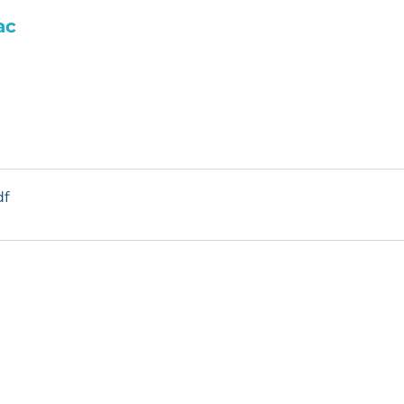
ac
df