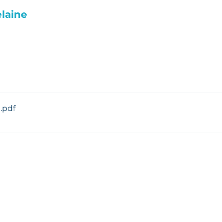
laine
e
.pdf