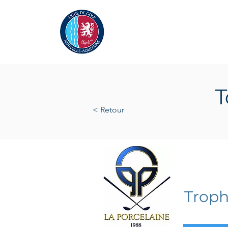
Actualités
La Ligue
A
T
< Retour
samedi 
Troph