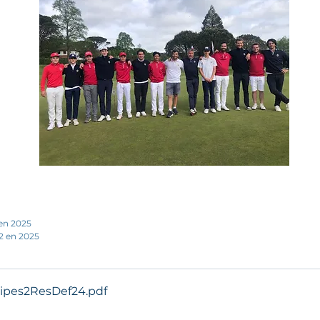
en 2025 
2 en 2025 
ipes2ResDef24
.pdf