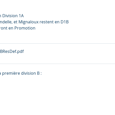
 Division 1A
ndelle, et Mignaloux restent en D1B
eront en Promotion
BResDef
.pdf
 première division B : 