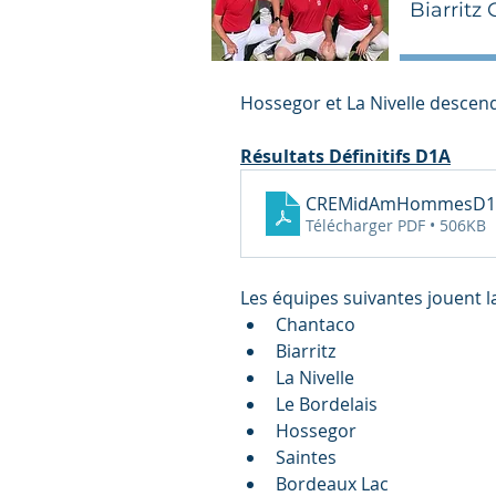
Biarritz
Hossegor et La Nivelle descen
Résultats Définitifs D1A
CREMidAmHommesD1A
Télécharger PDF • 506KB
Les équipes suivantes jouent la
Chantaco
Biarritz
La Nivelle
Le Bordelais
Hossegor
Saintes
Bordeaux Lac