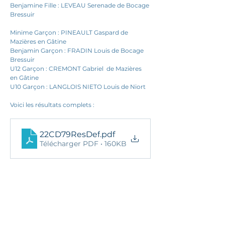
Benjamine Fille : LEVEAU Serenade de Bocage 
Bressuir
Minime Garçon : PINEAULT Gaspard de 
Mazières en Gâtine
Benjamin Garçon : FRADIN Louis de Bocage 
Bressuir
U12 Garçon : CREMONT Gabriel  de Mazières 
en Gâtine
U10 Garçon : LANGLOIS NIETO Louis de Niort
Voici les résultats complets : 
22CD79ResDef
.pdf
Télécharger PDF • 160KB
25 novembre 2025 à 13:47:31
Ils nous soutiennent