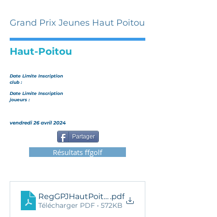
Grand Prix Jeunes Haut Poitou
Haut-Poitou
Date Limite Inscription
club :
Date Limite Inscription
joueurs :
vendredi 26 avril 2024
Partager
Résultats ffgolf
RegGPJHautPoitou2024
.pdf
Télécharger PDF • 572KB