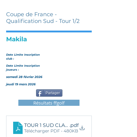
Coupe de France -
Qualification Sud - Tour 1/2
Makila
Date Limite Inscription
club :
Date Limite Inscription
joueurs :
samedi 28 février 2026
jeudi 19 mars 2026
Partager
Résultats ffgolf
TOUR 1 SUD CLASSEMENT
.pdf
Télécharger PDF • 480KB