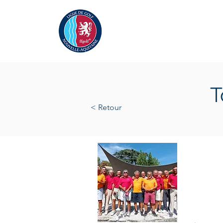
Actualités
La Ligue
A
T
< Retour
samedi
2022