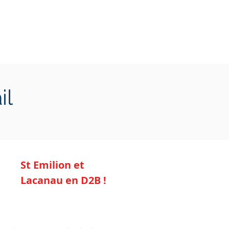
Transition écologique
Plus
il
St Emilion et
Lacanau en D2B !