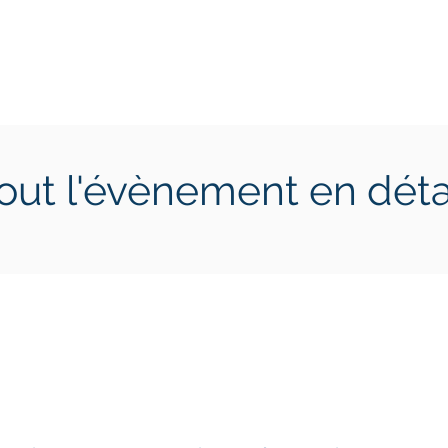
ctions
Jeunes
Calendrier 2026
Jouer en Entreprise
out l'évènement en déta
 3 septembre
dimanche 4 septembre
2022