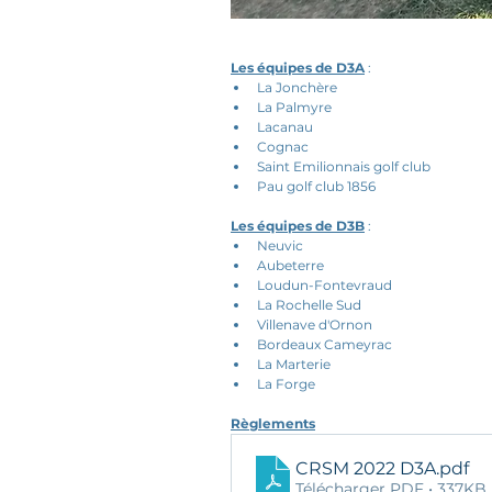
Les équipes de D3A
 : 
La Jonchère
La Palmyre
Lacanau
Cognac
Saint Emilionnais golf club
Pau golf club 1856
Les équipes de D3B
 : 
Neuvic
Aubeterre
Loudun-Fontevraud
La Rochelle Sud
Villenave d'Ornon
Bordeaux Cameyrac
La Marterie
La Forge
Règlements
CRSM 2022 D3A
.pdf
Télécharger PDF • 337KB