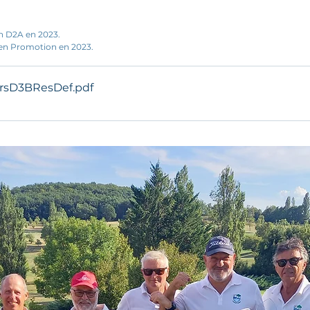
n D2A en 2023.
en Promotion en 2023.
ursD3BResDef
.pdf