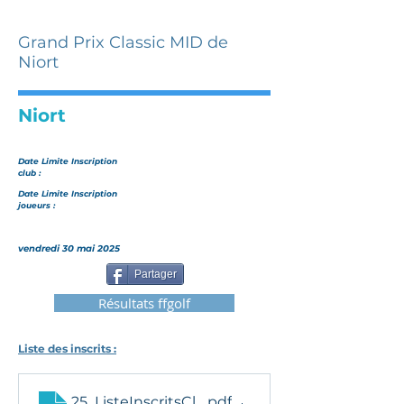
Grand Prix Classic MID de
Niort
Niort
Date Limite Inscription
club :
Date Limite Inscription
joueurs :
vendredi 30 mai 2025
Partager
Résultats ffgolf
Liste des inscrits :
25_ListeInscritsClassicMid-Am_Niort
.pdf