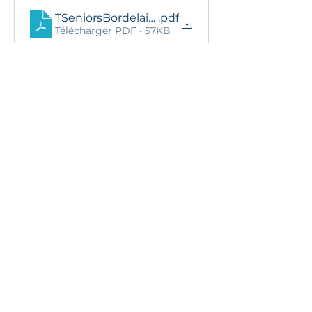
TSeniorsBordelaisAffiche2022
.pdf
Télécharger PDF • 57KB
25 novembre 2025 à 13:47:43
Ils nous soutiennent