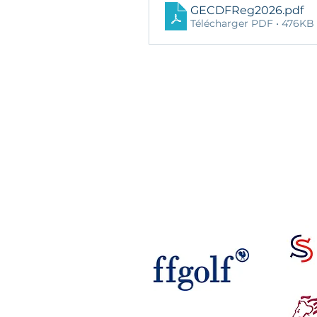
GECDFReg2026
.pdf
Télécharger PDF • 476KB