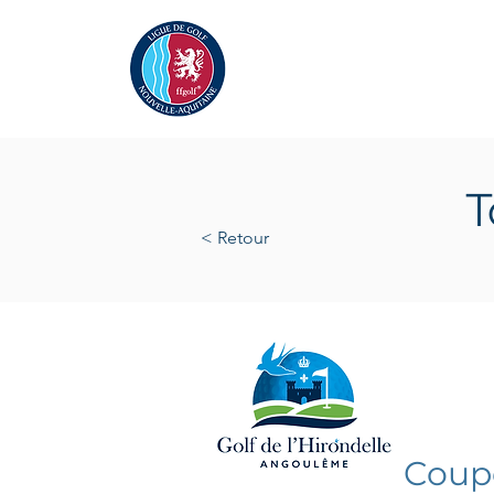
Actualités
La Ligue
A
T
< Retour
samedi
Coupe